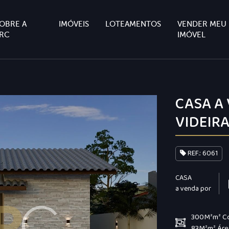
OBRE A
IMÓVEIS
LOTEAMENTOS
VENDER MEU
RC
IMÓVEL
CASA A
VIDEIR
REF.: 6061
CASA
a venda por
300M²m² C
83M²m² Áre