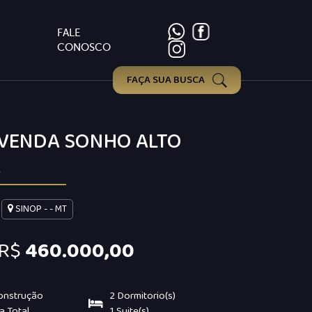
FALE
CONOSCO
FAÇA SUA BUSCA
 VENDA SONHO ALTO
A
SINOP - - MT
R$
460.000,00
onstrução
2 Dormitorio(s)
a Total
1 Suite(s)