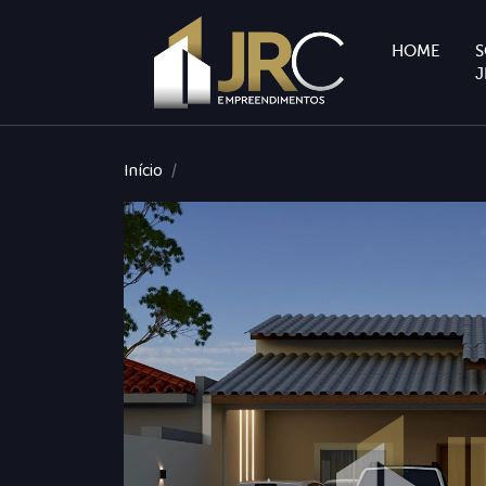
HOME
S
J
Início