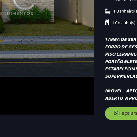
1 Banheiro(s
1 Cozinha(s)
1 AREA DE SE
FORRO DE GE
PISO CERAMI
PORTÃO ELET
ESTABELE
SUPERMERCAD
IMOVEL APT
ABERTO A PR
Faça um