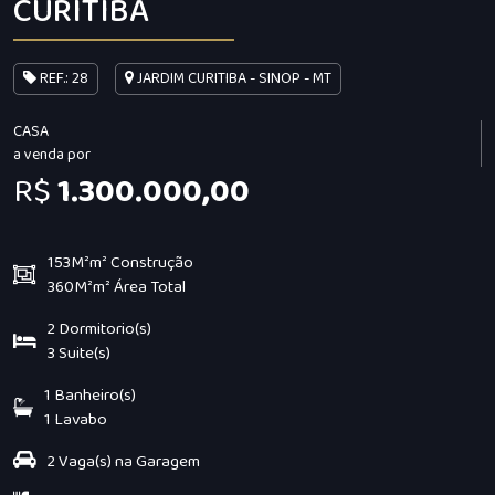
CURITIBA
REF.: 28
JARDIM CURITIBA - SINOP - MT
CASA
a venda por
R$
1.300.000,00
153M²m² Construção
360M²m² Área Total
2 Dormitorio(s)
3 Suite(s)
1 Banheiro(s)
1 Lavabo
2 Vaga(s) na Garagem