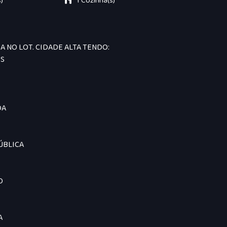
)
1 Cozinha(s)
A NO LOT. CIDADE ALTA TENDO:
OS
DA
ÚBLICA
O
A