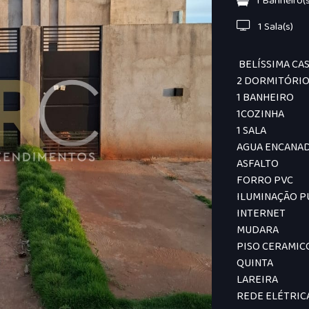
1 Banheiro(s
1 Sala(s)
BELÍSSIMA CAS
2 DORMITÓRI
1 BANHEIRO
1COZINHA
1 SALA
AGUA ENCANA
ASFALTO
FORRO PVC
ILUMINAÇÃO P
INTERNET
MUDARA
PISO CERAMIC
QUINTA
LAREIRA
REDE ELÉTRIC