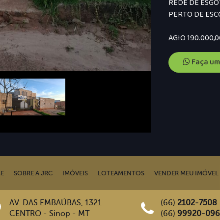
REDE DE ESG
PERTO DE ESC
AGIO 190.000,00
Faça um
E
SOBRE A JRC
IMÓVEIS
LOTEAMENTOS
VENDER MEU IMÓVEL
AV. DAS EMBAÚBAS, 1321
(66)
2102-7508
CENTRO - Sinop - MT
(66)
99920-09