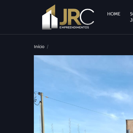
HOME
S
J
Início