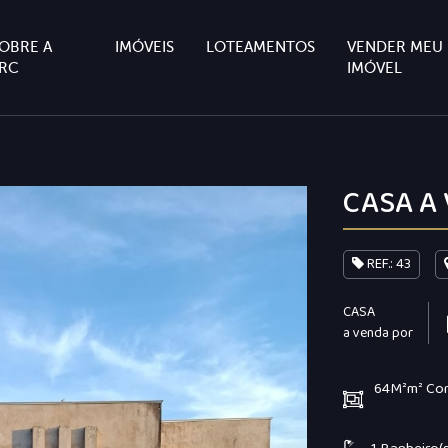
OBRE A
IMÓVEIS
LOTEAMENTOS
VENDER MEU
RC
IMÓVEL
CASA A
REF.: 43
CASA
a venda por
64M²m² Co